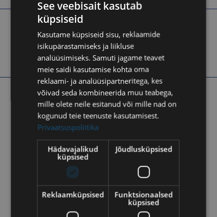
See veebisait kasutab
küpsiseid
ESTONIAN
Kirjuta
Kasutame küpsiseid sisu, reklaamide
RUSSIAN
isikupärastamiseks ja liikluse
mesa@mesa.ee
analüüsimiseks. Samuti jagame teavet
meie saidi kasutamise kohta oma
reklaami- ja analüüsipartneritega, kes
võivad seda kombineerida muu teabega,
Külasta
mille olete neile esitanud või mille nad on
kogunud teie teenuste kasutamisest.
Siduri 3, Tallinn 11313
Privaatsuspoliitika
Hädavajalikud
Jõudlusküpsised
küpsised
Reklaamküpsised
Funktsionaalsed
küpsised