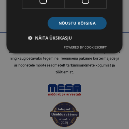
NÕUSTU KÕIGIGA
NÄITA ÜKSIKASJU
MESA Eesti OÜ põhitegevuseks on kõrgkvaliteetsete soojusenergia,
POWERED BY COOKIESCRIPT
tarbevee, elektri ja gaasi mõõteseadmete müümine ja paigaldamine
ning kaugloetavaks tegemine. Teenusena pakume kortermajade ja
ärihoonetele mõõteseadmetelt tarbimisandmete kogumist ja
töötlemist.